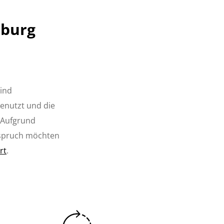
mburg
sind
enutzt und die
. Aufgrund
nspruch möchten
rt
.